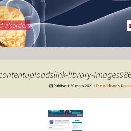
d disorders
contentuploadslink-library-images98
Publisert
20 mars 2021
i
The Addison’s Disea
inyrebarkkarsinom
nfographic
ushings syndrom
nfographic
inyrebarksvikt