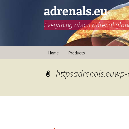
adrenals.eu
Everything about adrenal glan
Hopp
Home
Products
til
innhold
Animasjoner
httpsadrenals.euwp-
Nødinjeksjon
Infographics
B
i
Retningslinjer for
doseøkning for å forhindre
C
binyrekrise
i
B