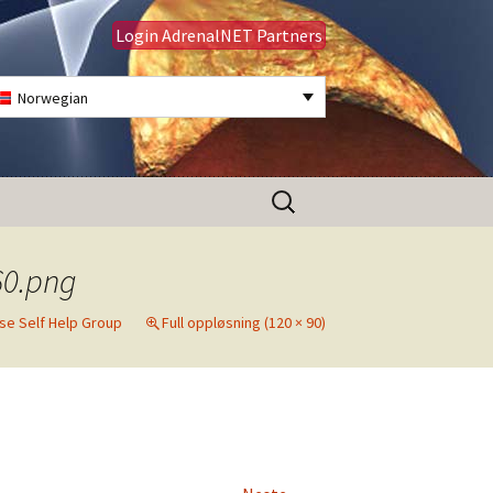
Login AdrenalNET Partners
Norwegian
Søk
etter:
60.png
se Self Help Group
Full oppløsning (120 × 90)