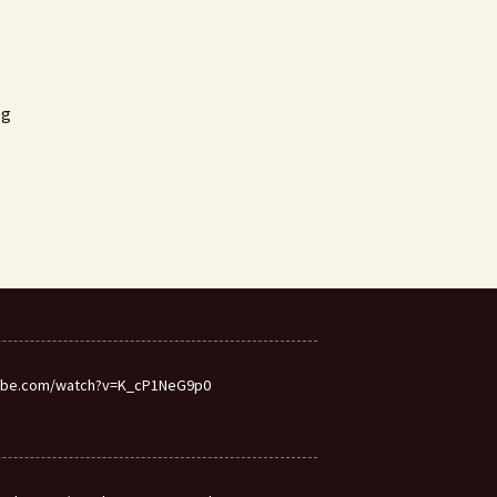
eg
utube.com/watch?v=K_cP1NeG9p0