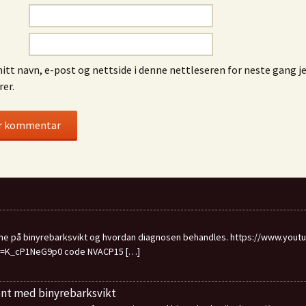
itt navn, e-post og nettside i denne nettleseren for neste gang j
er.
ne på binyrebarksvikt og hvordan diagnosen behandles. https://www.yo
v=K_cP1NeG9p0 code NVACP15
[…]
ent med binyrebarksvikt