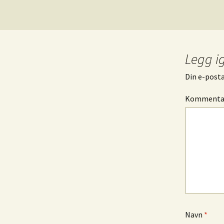
Legg i
Din e-postad
Komment
Navn
*