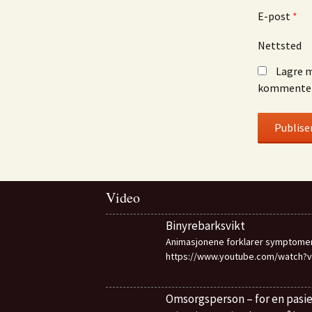
E-post
*
Nettsted
Lagre m
kommenter
Video
Binyrebarksvikt
Animasjonene forklarer symptome
https://www.youtube.com/watch?
Omsorgsperson – for en pasi