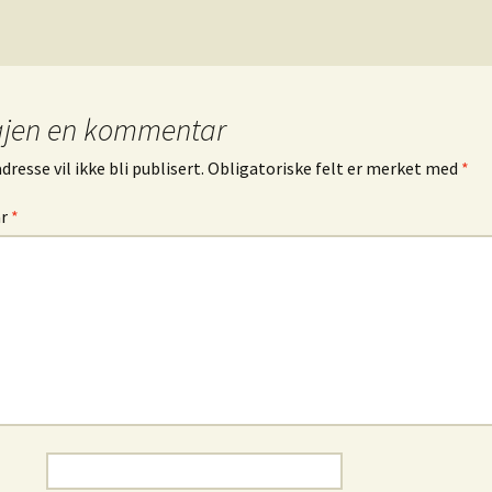
gjen en kommentar
resse vil ikke bli publisert.
Obligatoriske felt er merket med
*
ar
*