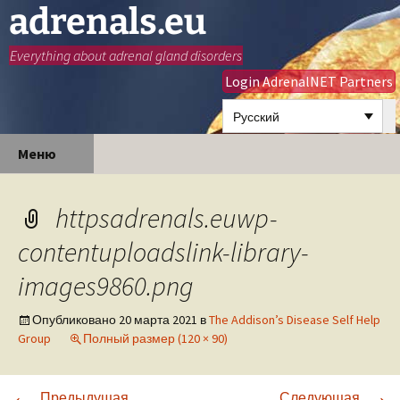
adrenals.eu
Everything about adrenal gland disorders
Login AdrenalNET Partners
Русский
Перейти
Найти:
Меню
к
содержимому
httpsadrenals.euwp-
contentuploadslink-library-
images9860.png
Опубликовано
20 марта 2021
в
The Addison’s Disease Self Help
Group
Полный размер (120 × 90)
←
→
Предыдущая
Следующая