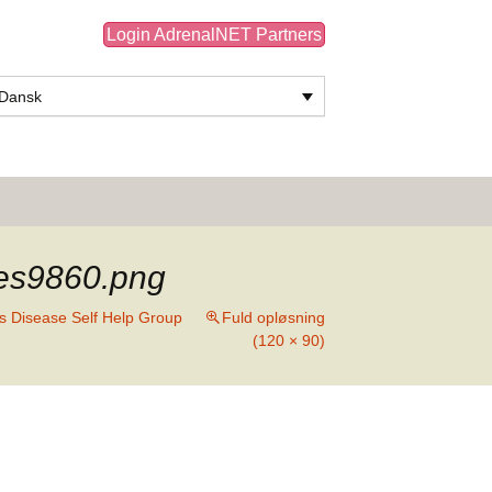
Login AdrenalNET Partners
Dansk
Søg
efter:
ges9860.png
s Disease Self Help Group
Fuld opløsning
(120 × 90)