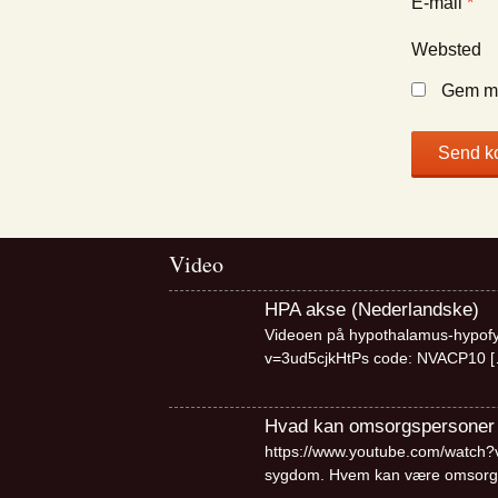
E-mail
*
Websted
Gem mi
Video
HPA akse (Nederlandske)
Videoen på hypothalamus-hypofy
v=3ud5cjkHtPs code: NVACP10
[
Hvad kan omsorgspersoner
https://www.youtube.com/watch?v=
sygdom. Hvem kan være omsorg