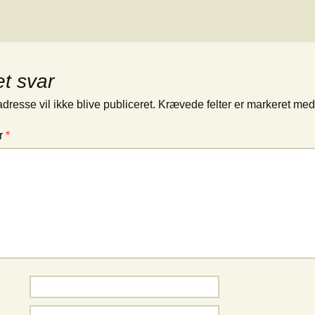
et svar
dresse vil ikke blive publiceret.
Krævede felter er markeret me
r
*