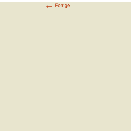
←
Forrige
Krisekort
Mini dokumentar
Plakater
Cover til sikkerhedssele
Stressinstruktioner