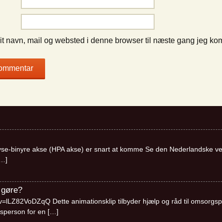
t navn, mail og websted i denne browser til næste gang jeg ko
se-binyre akse (HPA akse) er snart at komme Se den Nederlandske ve
…]
 gøre?
lLZ82VoDZqQ Dette animationsklip tilbyder hjælp og råd til omsorgsper
sperson for en
[…]