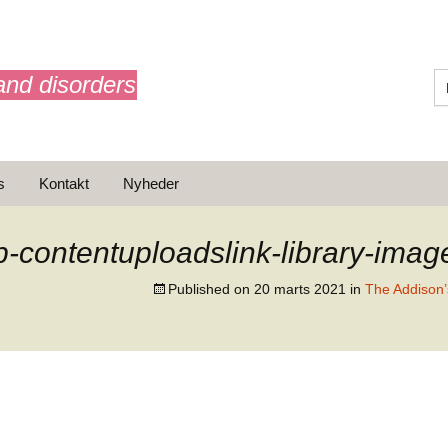
and disorders
s
Kontakt
Nyheder
ærk
er AdrelanNET /
on
p-contentuploadslink-library-ima
onale
Published on
20 marts 2021
in
The Addison’