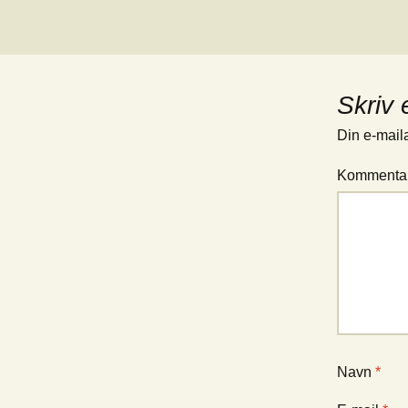
Skriv 
Din e-maila
Kommenta
Navn
*