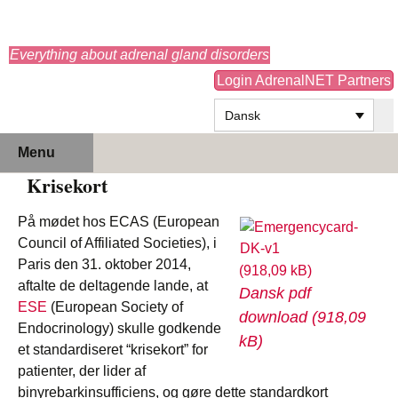
adrenals.eu
Everything about adrenal gland disorders
Login AdrenalNET Partners
Dansk
Hop
Søg
Menu
til
efter:
Krisekort
indhold
På mødet hos ECAS (European
Council of Affiliated Societies), i
Paris den 31. oktober 2014,
aftalte de deltagende lande, at
Dansk pdf
ESE
(European Society of
download
Endocrinology) skulle godkende
et standardiseret “krisekort” for
patienter, der lider af
binyrebarkinsufficiens, og gøre dette standardkort