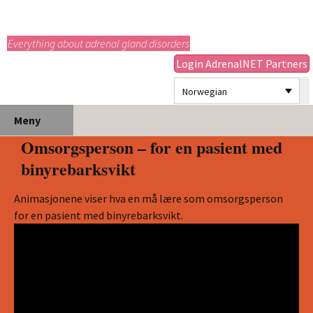
adrenals.eu
Everything about adrenal gland disorders
Login AdrenalNET Partners
Norwegian
Hopp
Søk
Meny
til
etter:
Omsorgsperson – for en pasient med
innhold
binyrebarksvikt
Animasjonene viser hva en må lære som omsorgsperson
for en pasient med binyrebarksvikt.