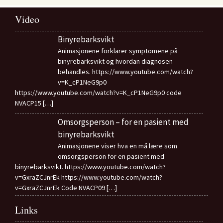
Video
Binyrebarksvikt
Animasjonene forklarer symptomene på
binyrebarksvikt og hvordan diagnosen
behandles. https://www.youtube.com/watch?
v=K_cP1NeG9p0
https://www.youtube.com/watch?v=K_cP1NeG9p0 code
NVACP15
[…]
Omsorgsperson – for en pasient med
binyrebarksvikt
Animasjonene viser hva en må lære som
omsorgsperson for en pasient med
binyrebarksvikt. https://www.youtube.com/watch?
v=GxraZCJnrEk https://www.youtube.com/watch?
v=GxraZCJnrEk Code NVACP09
[…]
Links