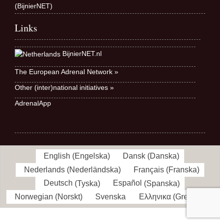
(BijnierNET)
Links
BijnierNET.nl
The European Adrenal Network »
Other (inter)national initiatives »
AdrenalApp
English
(
Engelska
)
Dansk
(
Danska
)
Nederlands
(
Nederländska
)
Français
(
Franska
)
Deutsch
(
Tyska
)
Español
(
Spanska
)
Norwegian
(
Norskt
)
Svenska
Ελληνικα
(
Grekiska
)