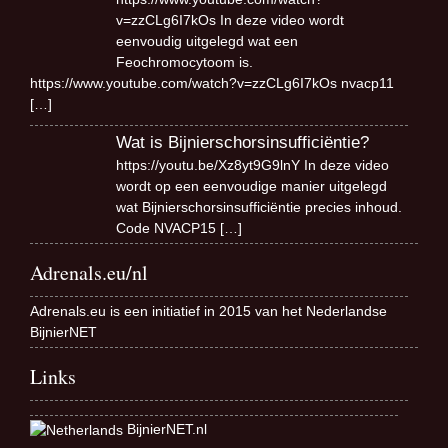
v=zzCLg6I7kOs In deze video wordt
eenvoudig uitgelegd wat een
Feochromocytoom is.
https://www.youtube.com/watch?v=zzCLg6I7kOs nvacp11
[…]
Wat is Bijnierschorsinsufficiëntie?
https://youtu.be/Xz8yt9G9lnY In deze video
wordt op een eenvoudige manier uitgelegd
wat Bijnierschorsinsufficiëntie precies inhoud.
Code NVACP15
[…]
Adrenals.eu/nl
Adrenals.eu is een initiatief in 2015 van het Nederlandse
BijnierNET
Links
BijnierNET.nl