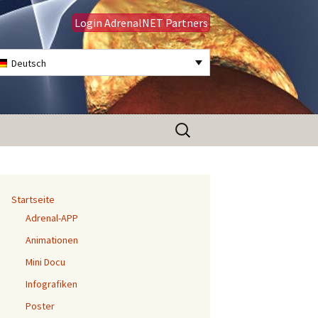
Login AdrenalNET Partners
Deutsch
Suchen
nach:
Startseite
Adrenal-APP
Animationen
Mini Docu
Infografiken
Poster