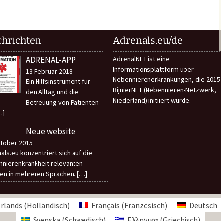
hrichten
Adrenals.eu/de
ADRENAL-APP
AdrenalNET ist eine
Informationsplattform über
13 Februar 2018
Nebennierenerkrankungen, die 2015
Ein Hilfsinstrument für
BijnierNET (Nebennieren-Netzwerk,
den Alltag und die
Niederland) initiiert wurde.
Betreuung von Patienten
…]
Neue website
tober 2015
als.eu konzentriert sich auf die
nierenkrankheit relevanten
en in mehreren Sprachen.
[…]
rlands
(
Holländisch
)
Français
(
Französisch
)
Deutsch
Svenska
(
Schwedisch
)
Ελληνικα
(
Griechisch
)