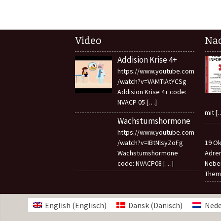
Video
Nac
Addision Krise 4+
https://www.youtube.com
/watch?v=VAMTlAtYCSg
Addision Krise 4+ code:
NVACP 05
[…]
mit
[
Wachstumshormone
https://www.youtube.com
/watch?v=IBtNlsyZoFg
19 Ok
Wachstumshormone
Adren
code: NVACP08
[…]
Neben
Them
English
(
Englisch
)
Dansk
(
Dänisch
)
Nede