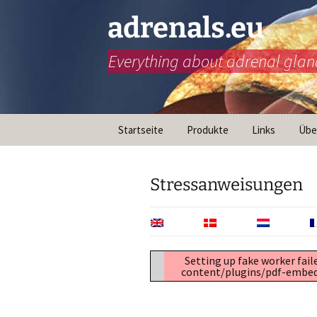
adrenals.eu
Everything about adrenal glan
Zum
Startseite
Produkte
Links
Übe
Inhalt
springen
Versorgungspfad
Was 
Transition
Mis
Stressanweisungen
Animationen
Notfallspritze
Setting up fake worker fail
Infografiken
content/plugins/pdf-embedde
Mini Docu