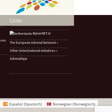
Links
BijnierNET.nl
 von
The European Adrenal Network »
Other (inter)national initiatives »
AdrenalApp
Español
(
Spanisch
)
Norwegian
(
Norwegisch
)