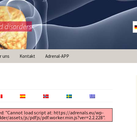
d disorders
r uns
Kontakt
Adrenal-APP
ist AdrenalNET /
sion
ed: "Cannot load script at: https://adrenals.eu/wp-
r/assets/js/pdfjs/pdf.worker.min.js?ver=2.2.228".