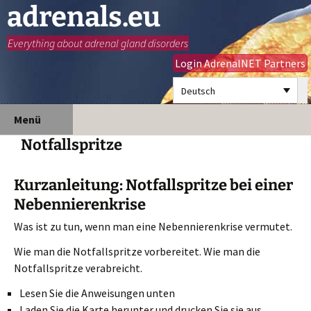
adrenals.eu
Everything about adrenal gland disorders
Login AdrenalNET Partners
Deutsch
Zum
Suchen
Menü
Inhalt
nach:
Notfallspritze
springen
Kurzanleitung: Notfallspritze bei einer
Nebennierenkrise
Was ist zu tun, wenn man eine Nebennierenkrise vermutet.
Wie man die Notfallspritze vorbereitet. Wie man die
Notfallspritze verabreicht.
Lesen Sie die Anweisungen unten
Laden Sie die Karte herunter und drucken Sie sie aus