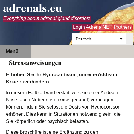
adrenals.eu
Everything about adrenal gland disorders
Login AdrenalNET Partners
Deutsch
Zum
Suchen
Menü
Inhalt
nach:
Stressanweisungen
springen
Erhöhen Sie Ihr Hydrocortison
, um eine
Addison-
Krise
zu
verhindern
In diesem Faltblatt wird erklärt, wie Sie einer Addison-
Krise (auch Nebennierenkrise genannt) vorbeugen
können, indem Sie selbst die Dosis von Hydrocortison
erhöhen. Dies kann in Situationen notwendig sein, die
Sie körperlich oder psychisch belasten.
Diese Broschüre ist eine Ergänzung zu den