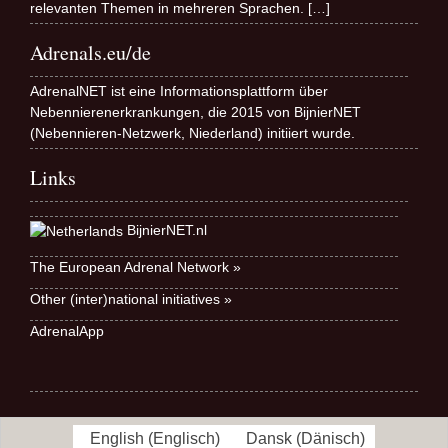
relevanten Themen in mehreren Sprachen.
[…]
Adrenals.eu/de
AdrenalNET ist eine Informationsplattform über
Nebennierenerkrankungen, die 2015 von BijnierNET
(Nebennieren-Netzwerk, Niederland) initiiert wurde.
Links
BijnierNET.nl
The European Adrenal Network »
Other (inter)national initiatives »
AdrenalApp
English
(
Englisch
)
Dansk
(
Dänisch
)