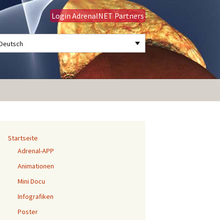
Login AdrenalNET Partners
Deutsch
Suchen
nach:
Startseite
Adrenal-APP
Animationen
Mini Docu
Infografiken
Poster