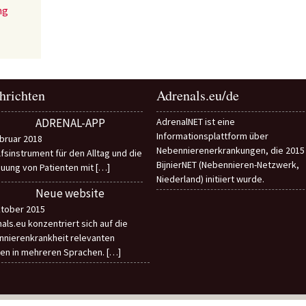
ng
hrichten
Adrenals.eu/de
ADRENAL-APP
AdrenalNET ist eine
Informationsplattform über
bruar 2018
Nebennierenerkrankungen, die 2015
ilfsinstrument für den Alltag und die
BijnierNET (Nebennieren-Netzwerk,
uung von Patienten mit
[…]
Niederland) initiiert wurde.
Neue website
tober 2015
als.eu konzentriert sich auf die
nierenkrankheit relevanten
en in mehreren Sprachen.
[…]