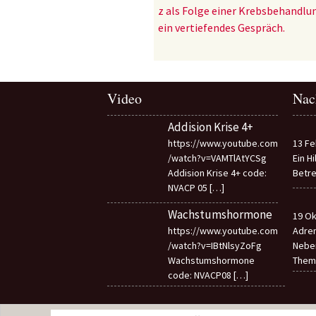
z als Folge einer Krebsbehandlu
ein vertiefendes Gespräch.
Video
Nac
Addision Krise 4+
https://www.youtube.com
13 Fe
/watch?v=VAMTlAtYCSg
Ein H
Addision Krise 4+ code:
Betre
NVACP 05
[…]
Wachstumshormone
19 Ok
https://www.youtube.com
Adren
/watch?v=IBtNlsyZoFg
Neben
Wachstumshormone
Them
code: NVACP08
[…]