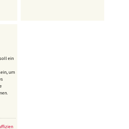
oll ein
sein, um
es
e
men.
ffizien