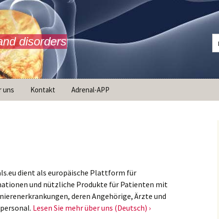
and disorders
r uns
Kontakt
Adrenal-APP
ist AdrenalNET /
ion
ls.eu dient als europäische Plattform für
ationen und nützliche Produkte für Patienten mit
ierenerkrankungen, deren Angehörige, Ärzte und
personal.
Lesen Sie mehr über uns (Deutsch) ›