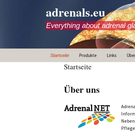
adrenals.eu
Everything about adrenal gl
Zum
Produkte
Links
Übe
Startseite
Inhalt
Startseite
springen
Versorgungspfad
Was 
Transition
Miss
Über uns
Animationen
Notfallspritze
Adrena
Inform
Infografiken
Nebenn
Mini Docu
Pflege