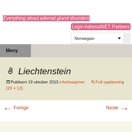
adrenals.eu
Everything about adrenal gland disorders
Login AdrenalNET Partners
Norwegian
Hopp
Søk
Meny
til
etter:
innhold
Liechtenstein
Publisert
19 oktober 2015
i
Animasjoner
Full oppløsning
(20 × 12)
←
→
Forrige
Neste