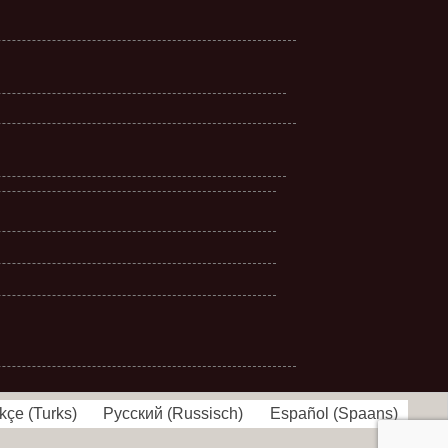
kçe
(
Turks
)
Русский
(
Russisch
)
Español
(
Spaans
)