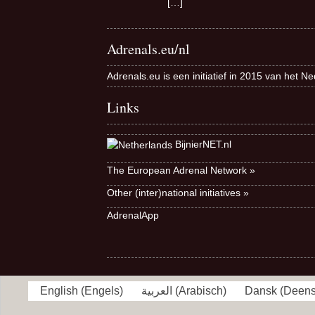
[…]
Adrenals.eu/nl
Adrenals.eu is een initiatief in 2015 van het N
Links
BijnierNET.nl
The European Adrenal Network »
Other (inter)national initiatives »
AdrenalApp
English
(
Engels
)
العربية
(
Arabisch
)
Dansk
(
Deen