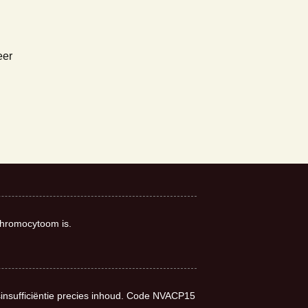
eer
chromocytoom is.
sinsufficiëntie precies inhoud. Code NVACP15