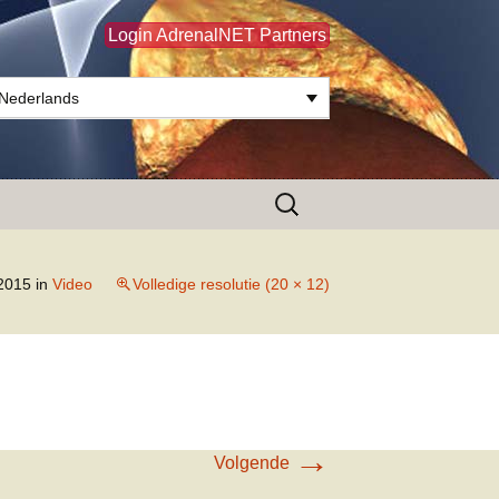
Login AdrenalNET Partners
Nederlands
Zoeken
naar:
 2015
in
Video
Volledige resolutie (20 × 12)
→
Volgende