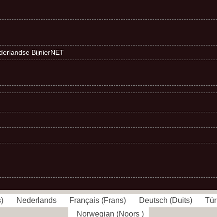
ederlandse BijnierNET
s
)
Nederlands
Français
(
Frans
)
Deutsch
(
Duits
)
Tür
Norwegian
(
Noors
)