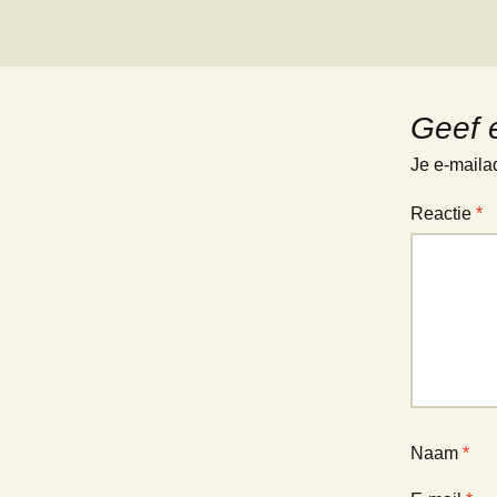
Geef 
Je e-maila
Reactie
*
Naam
*