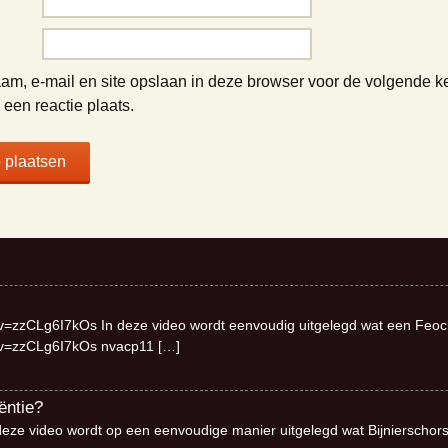
am, e-mail en site opslaan in deze browser voor de volgende k
een reactie plaats.
v=zzCLg6I7kOs In deze video wordt eenvoudig uitgelegd wat een Feo
?v=zzCLg6I7kOs nvacp11
[…]
ëntie?
deze video wordt op een eenvoudige manier uitgelegd wat Bijnierschor