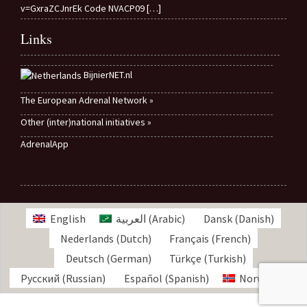
v=GxraZCJnrEk Code NVACP09
[…]
Links
BijnierNET.nl
The European Adrenal Network »
Other (inter)national initiatives »
AdrenalApp
English
العربية
(
Arabic
)
Dansk
(
Danish
)
Nederlands
(
Dutch
)
Français
(
French
)
Deutsch
(
German
)
Türkçe
(
Turkish
)
Русский
(
Russian
)
Español
(
Spanish
)
Norwegian