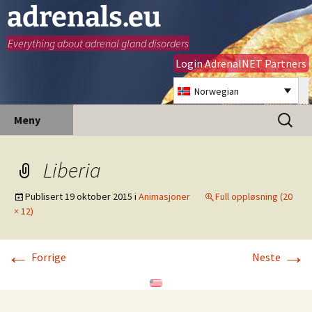
adrenals.eu
Everything about adrenal gland disorders
Login AdrenalNET Partners
Norwegian
Hopp
Søk
Meny
til
etter:
innhold
Liberia
Publisert
19 oktober 2015
i
Animasjoner
Full oppløsning (20
× 12)
←
→
Forrige
Neste