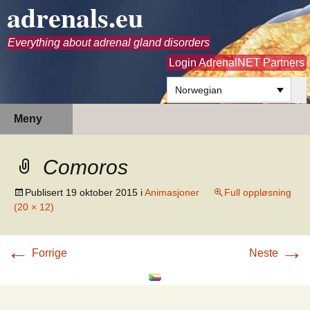
adrenals.eu
Everything about adrenal gland disorders
Login AdrenalNET Partners
Norwegian
Hopp
Søk
Meny
til
etter:
innhold
Comoros
Publisert
19 oktober 2015
i
Animasjoner
Full oppløsning
(20 × 12)
←
→
Forrige
Neste