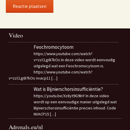
Video
Feochromocytoom
https://www.youtube.com/watch?
v=zzCLg6I7kOs In deze video wordt eenvoudig
uitgelegd wat een Feochromocytoom is.
https://www.youtube.com/watch?
v=zzCLg6I7kOs nvacp11
[…]
Wat is Bijnierschorsinsufficiëntie?
https://youtu.be/Xz8yt9G9lnY In deze video
wordt op een eenvoudige manier uitgelegd wat
Bijnierschorsinsufficiëntie precies inhoud. Code
NVACP15
[…]
Adrenals.eu/nl