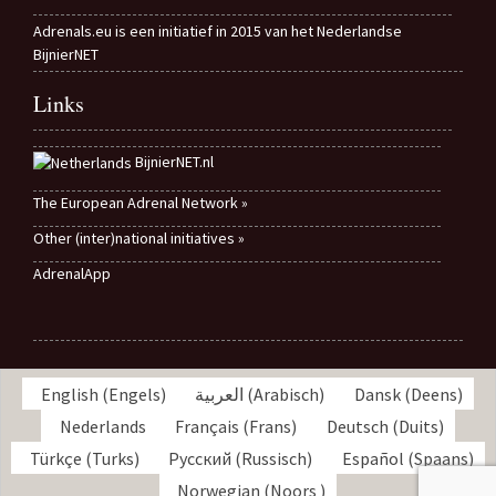
Adrenals.eu is een initiatief in 2015 van het Nederlandse
BijnierNET
Links
BijnierNET.nl
The European Adrenal Network »
Other (inter)national initiatives »
AdrenalApp
English
(
Engels
)
العربية
(
Arabisch
)
Dansk
(
Deens
)
Nederlands
Français
(
Frans
)
Deutsch
(
Duits
)
Türkçe
(
Turks
)
Русский
(
Russisch
)
Español
(
Spaans
)
Norwegian
(
Noors
)