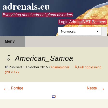
adrenals.eu
Everything about adrenal gland disorders
Login AdrenalNET Partners
Norwegian
Hopp
Søk
Meny
til
etter:
innhold
American_Samoa
Publisert
19 oktober 2015
i
Animasjoner
Full oppløsning
(20 × 12)
←
→
Forrige
Neste