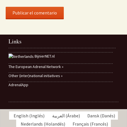
Links
BijnierNET.nl
The European Adrenal Network »
Other (inter)national initiatives »
AdrenalApp
English
(
Inglés
)
العربية
(
Árabe
)
Dansk
(
Danés
)
Nederlands
(
Holandés
)
Français
(
Francés
)