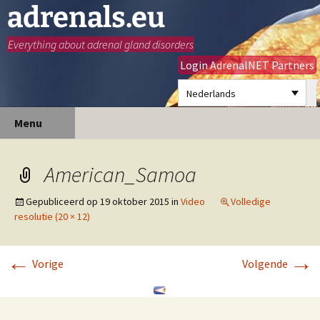
adrenals.eu
Everything about adrenal gland disorders
Login AdrenalNET Partners
Nederlands
Ga
Zoeken
Menu
naar
naar:
de
inhoud
American_Samoa
Gepubliceerd op
19 oktober 2015
in
Video
Volledige
resolutie (20 × 12)
←
→
Vorige
Volgende