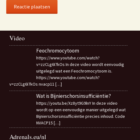
Video
Feochromocytoom
https://www.youtube.com/watch?
v=zzCLg6I7kOs In deze video wordt eenvoudig
uitgelegd wat een Feochromocytoom is.
https://www.youtube.com/watch?
v=zzCLg6I7kOs nvacp11
[…]
Wat is Bijnierschorsinsufficiëntie?
https://youtu.be/Xz8yt9G9lnY In deze video
wordt op een eenvoudige manier uitgelegd wat
Bijnierschorsinsufficiëntie precies inhoud. Code
NVACP15
[…]
Adrenals.eu/nl