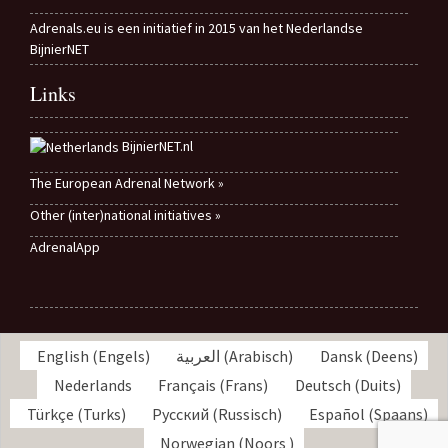
Adrenals.eu is een initiatief in 2015 van het Nederlandse
BijnierNET
Links
BijnierNET.nl
The European Adrenal Network »
Other (inter)national initiatives »
AdrenalApp
English
(
Engels
)
العربية
(
Arabisch
)
Dansk
(
Deens
)
Nederlands
Français
(
Frans
)
Deutsch
(
Duits
)
Türkçe
(
Turks
)
Русский
(
Russisch
)
Español
(
Spaans
)
Norwegian
(
Noors
)