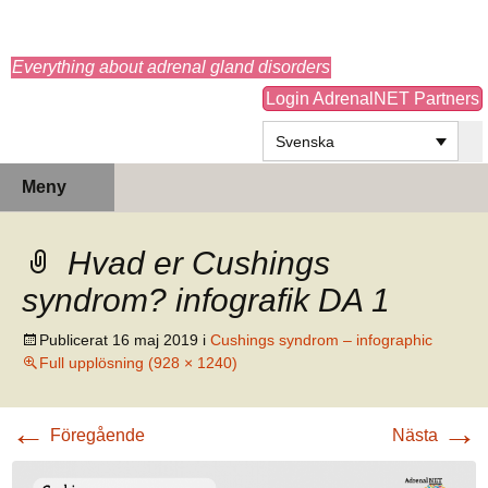
adrenals.eu
Everything about adrenal gland disorders
Login AdrenalNET Partners
Svenska
Hoppa
Sök
Meny
till
efter:
innehåll
Hvad er Cushings
syndrom? infografik DA 1
Publicerat
16 maj 2019
i
Cushings syndrom – infographic
Full upplösning (928 × 1240)
←
→
Föregående
Nästa