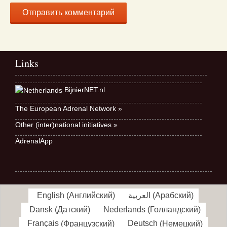
Links
BijnierNET.nl
The European Adrenal Network »
Other (inter)national initiatives »
AdrenalApp
English
(
Английский
)
العربية
(
Арабский
)
Dansk
(
Датский
)
Nederlands
(
Голландский
)
Français
(
Французский
)
Deutsch
(
Немецкий
)