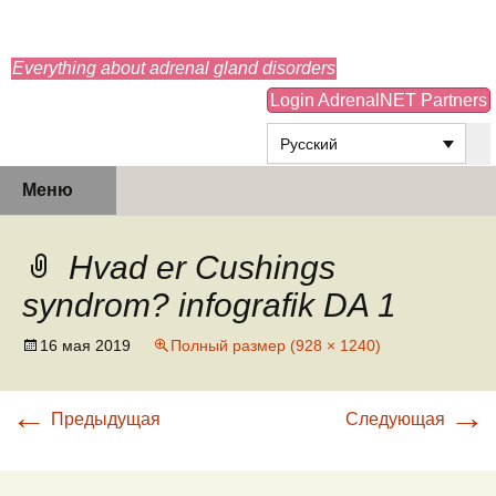
adrenals.eu
Everything about adrenal gland disorders
Login AdrenalNET Partners
Русский
Перейти
Найти:
Меню
к
содержимому
Hvad er Cushings
syndrom? infografik DA 1
16 мая 2019
Полный размер (928 × 1240)
←
→
Предыдущая
Следующая