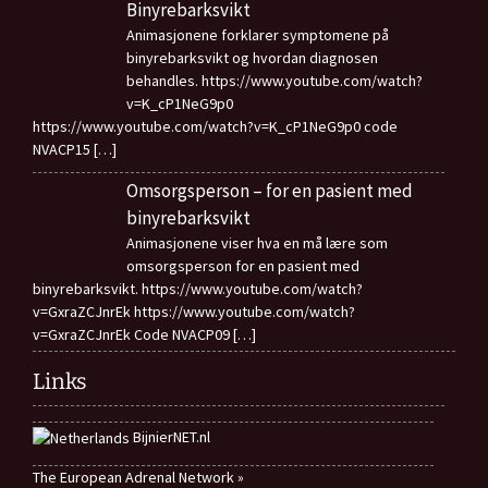
Binyrebarksvikt
Animasjonene forklarer symptomene på
binyrebarksvikt og hvordan diagnosen
behandles. https://www.youtube.com/watch?
v=K_cP1NeG9p0
https://www.youtube.com/watch?v=K_cP1NeG9p0 code
NVACP15
[…]
Omsorgsperson – for en pasient med
binyrebarksvikt
Animasjonene viser hva en må lære som
omsorgsperson for en pasient med
binyrebarksvikt. https://www.youtube.com/watch?
v=GxraZCJnrEk https://www.youtube.com/watch?
v=GxraZCJnrEk Code NVACP09
[…]
Links
BijnierNET.nl
The European Adrenal Network »