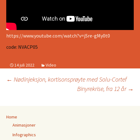
https://www.youtube.com/watch?v=jSre-gMy0t0
code: NVACP05
14 juli 2022
Video
Innleggsnavigasjon
←
Nødinjeksjon, kortisonsprøyte med Solu-Cortef
Binyrekrise, fra 12 år
→
Home
Animasjoner
Infographics