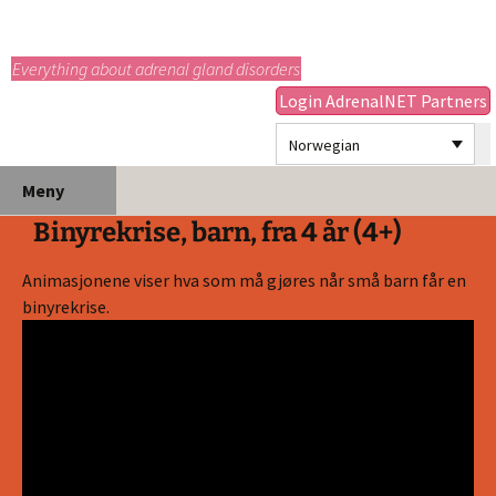
adrenals.eu
Everything about adrenal gland disorders
Login AdrenalNET Partners
Norwegian
Hopp
Søk
Meny
til
etter:
Binyrekrise, barn, fra 4 år (4+)
innhold
Animasjonene viser hva som må gjøres når små barn får en
binyrekrise.