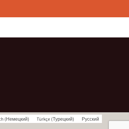
ch
(
Немецкий
)
Türkçe
(
Турецкий
)
Русский