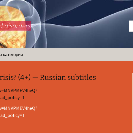
d disorders
з категории
isis? (4+) — Russian subtitles
h?v=MNVPMEV4heQ?
ad_policy=1
h?v=MNVPMEV4heQ?
ad_policy=1