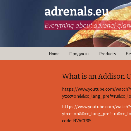
adrenals.eu
Everything about adrenal glan
Перейти
Home
Продукты
Products
Бе
к
содержимому
Animations
What is an Addison Cr
https://www.youtube.com/watc
yt:cc=on&&cc_lang_pref=ru&cc_lo
https://www.youtube.com/watc
yt:cc=on&&cc_lang_pref=ru&cc_lo
code: NVACP05