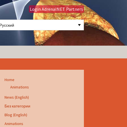
Login AdrenalNET Partners
Русский
Найти:
Home
Animations
News (English)
Без категории
Blog (English)
Animations