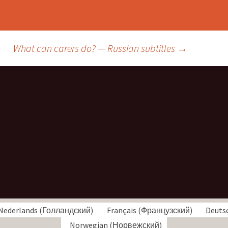
What can carers do? — Russian subtitles
→
Nederlands
(
Голландский
)
Français
(
Французский
)
Deuts
Norwegian
(
Норвежский
)