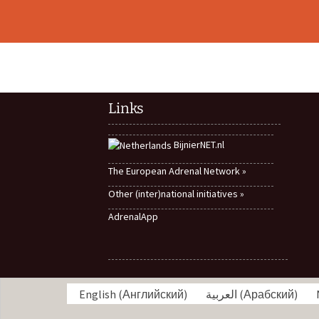
Навигация
по
Links
записям
BijnierNET.nl
The European Adrenal Network »
Other (inter)national initiatives »
AdrenalApp
English
(
Английский
)
العربية
(
Арабский
)