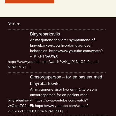
Video
Binyrebarksvikt
Animasjonene forklarer symptomene på
binyrebarksvikt og hvordan diagnosen
behandles. https://www.youtube.com/watch?
v=K_cP1NeG9p0
https://www.youtube.com/watch?v=K_cP1NeG9p0 code
NVACP15
[…]
Omsorgsperson – for en pasient med
binyrebarksvikt
Animasjonene viser hva en må lære som
omsorgsperson for en pasient med
binyrebarksvikt. https://www.youtube.com/watch?
v=GxraZCJnrEk https://www.youtube.com/watch?
v=GxraZCJnrEk Code NVACP09
[…]