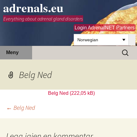
adrenals.eu
Everything about adrenal gland disorders
Login AdrenalNET Partners
Norwegian
Hopp
Søk
Meny
til
etter:
innhold
Belg Ned
Belg Ned
Innleggsnavigasjon
←
Belg Ned
Legg igjen en kommentar