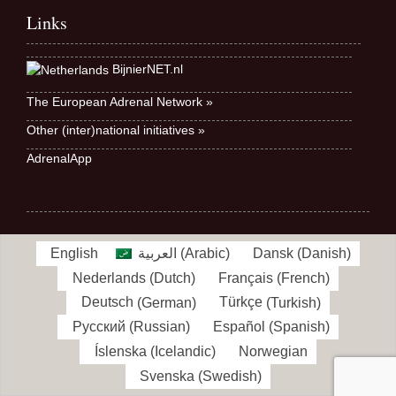
Links
BijnierNET.nl
The European Adrenal Network »
Other (inter)national initiatives »
AdrenalApp
English
العربية
(
Arabic
)
Dansk
(
Danish
)
Nederlands
(
Dutch
)
Français
(
French
)
Deutsch
(
German
)
Türkçe
(
Turkish
)
Русский
(
Russian
)
Español
(
Spanish
)
Íslenska
(
Icelandic
)
Norwegian
Svenska
(
Swedish
)