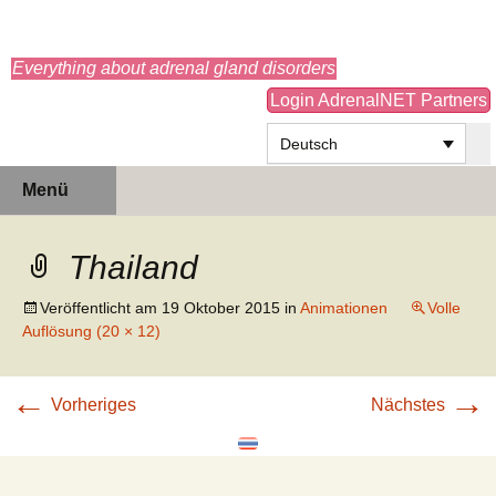
adrenals.eu
Everything about adrenal gland disorders
Login AdrenalNET Partners
Deutsch
Zum
Suchen
Menü
Inhalt
nach:
springen
Thailand
Veröffentlicht am
19 Oktober 2015
in
Animationen
Volle
Auflösung (20 × 12)
←
→
Vorheriges
Nächstes