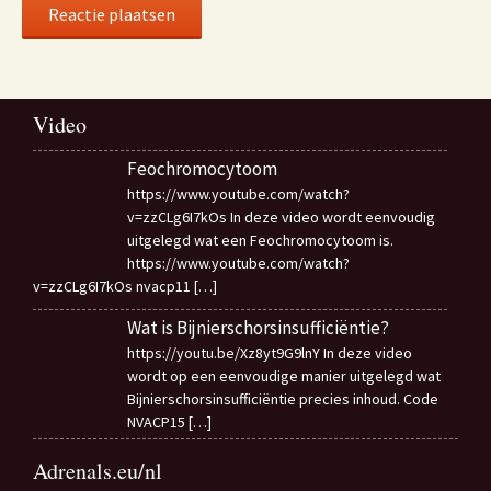
Video
Feochromocytoom
https://www.youtube.com/watch?
v=zzCLg6I7kOs In deze video wordt eenvoudig
uitgelegd wat een Feochromocytoom is.
https://www.youtube.com/watch?
v=zzCLg6I7kOs nvacp11
[…]
Wat is Bijnierschorsinsufficiëntie?
https://youtu.be/Xz8yt9G9lnY In deze video
wordt op een eenvoudige manier uitgelegd wat
Bijnierschorsinsufficiëntie precies inhoud. Code
NVACP15
[…]
Adrenals.eu/nl