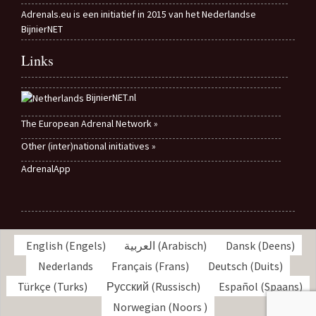
Adrenals.eu is een initiatief in 2015 van het Nederlandse
BijnierNET
Links
BijnierNET.nl
The European Adrenal Network »
Other (inter)national initiatives »
AdrenalApp
English
(
Engels
)
العربية
(
Arabisch
)
Dansk
(
Deens
)
Nederlands
Français
(
Frans
)
Deutsch
(
Duits
)
Türkçe
(
Turks
)
Русский
(
Russisch
)
Español
(
Spaans
)
Norwegian
(
Noors
)