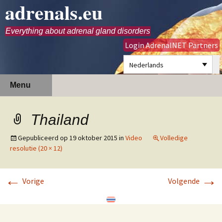
adrenals.eu
Everything about adrenal gland disorders
Login AdrenalNET Partners
Nederlands
Ga
Zoeken
Menu
naar
naar:
de
inhoud
Thailand
Gepubliceerd op
19 oktober 2015
in
Video
Volledige
resolutie (20 × 12)
←
→
Vorige
Volgende