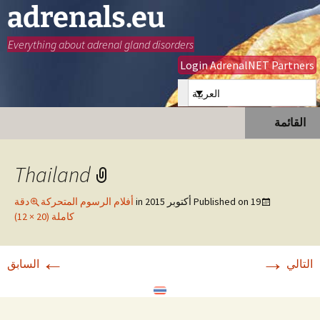
adrenals.eu
Everything about adrenal gland disorders
Login AdrenalNET Partners
العربية
انتقل
البحث
القائمة
إلى
عن:
المحتوى
Thailand
19 أكتوبر 2015
Published on
in
أفلام الرسوم المتحركة
دقة
كاملة (20 × 12)
←
→
التالي
السابق