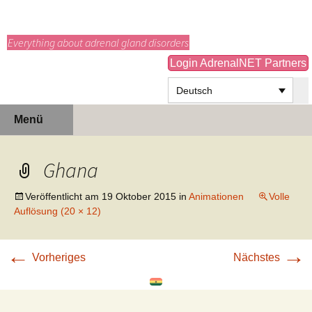
adrenals.eu
Everything about adrenal gland disorders
Login AdrenalNET Partners
Deutsch
Zum
Suchen
Menü
Inhalt
nach:
springen
Ghana
Veröffentlicht am
19 Oktober 2015
in
Animationen
Volle
Auflösung (20 × 12)
←
→
Vorheriges
Nächstes