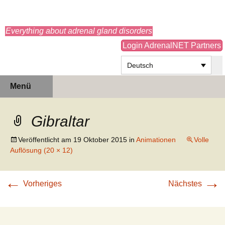
adrenals.eu
Everything about adrenal gland disorders
Login AdrenalNET Partners
Deutsch
Zum
Suchen
Menü
Inhalt
nach:
springen
Gibraltar
Veröffentlicht am
19 Oktober 2015
in
Animationen
Volle
Auflösung (20 × 12)
←
→
Vorheriges
Nächstes