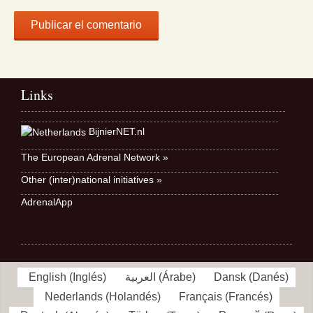
Links
BijnierNET.nl
The European Adrenal Network »
Other (inter)national initiatives »
AdrenalApp
English
(
Inglés
)
العربية
(
Árabe
)
Dansk
(
Danés
)
Nederlands
(
Holandés
)
Français
(
Francés
)