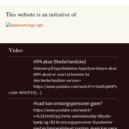
This website is an initiative of
Video
HPA akse (Nederlandske)
Videoen på hypothalamus-hypofyse-binyre akse
(HPA akse) er snart at komme Se
den Nederlandske version>
https://www.youtube.com/watch?v=3ud5cjkHtPs
code: NVACP10
[…]
Hvad kan omsorgspersoner gøre?
https://www.youtube.com/watch?
v=lLZ82VoDZqQ Dette animationsklip tilbyder
hjælp og råd til omsorgspersoner til patienter
med en binyrerelateret sygdom. Hvem kan være