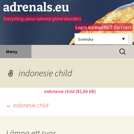
adrenals.eu
Everything about adrenal gland disorders
Login AdrenalNET Partners
Svenska
Hoppa
Sök
Meny
till
efter:
innehåll
indonesie child
indonesie child
Inläggsnavigering
←
indonesie child
Lämna ett svar