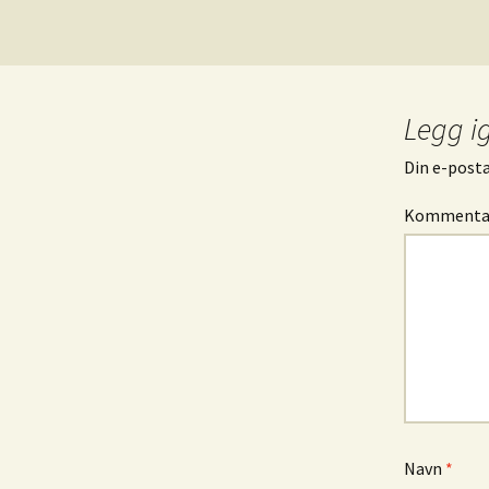
Legg i
Din e-postad
Komment
Navn
*