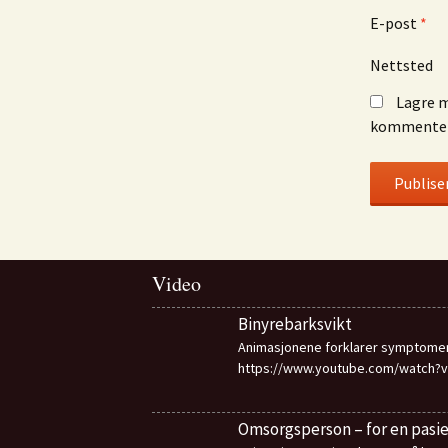
E-post
*
Nettsted
Lagre m
kommenter
Video
Binyrebarksvikt
Animasjonene forklarer symptome
https://www.youtube.com/watch?
Omsorgsperson – for en pasi