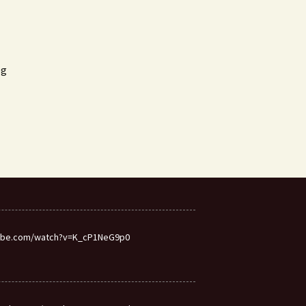
eg
utube.com/watch?v=K_cP1NeG9p0