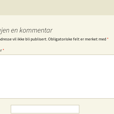
gjen en kommentar
resse vil ikke bli publisert.
Obligatoriske felt er merket med
*
ar
*