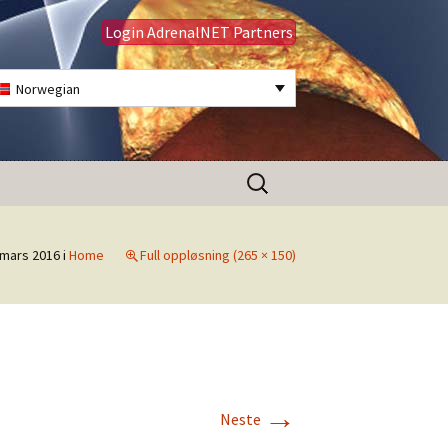
Login AdrenalNET Partners
Norwegian
Søk
etter:
 mars 2016
i
Home
Full oppløsning (265 × 150)
→
Neste