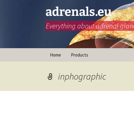
adrenals.eu
Everything about adrenal glan
Hopp
Home
Products
til
innhold
Animasjoner
inphographic
Nødinjeksjon
Infographics
B
i
Retningslinjer for
doseøkning for å forhindre
C
binyrekrise
i
B