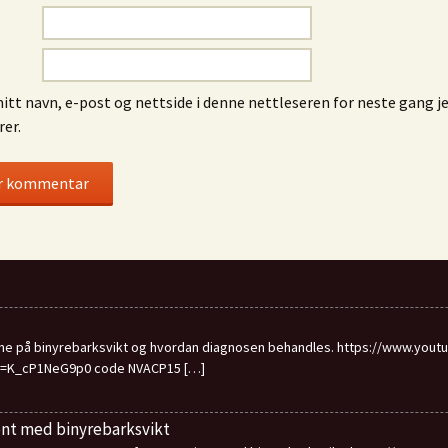
itt navn, e-post og nettside i denne nettleseren for neste gang j
er.
ne på binyrebarksvikt og hvordan diagnosen behandles. https://www.yo
v=K_cP1NeG9p0 code NVACP15
[…]
ent med binyrebarksvikt