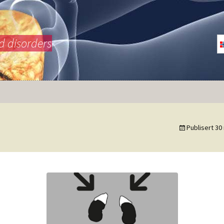
d disorders
Publisert
30
inyrebarkkarsinom
nfographic
ushings syndrom
nfographic
inyrebarksvikt