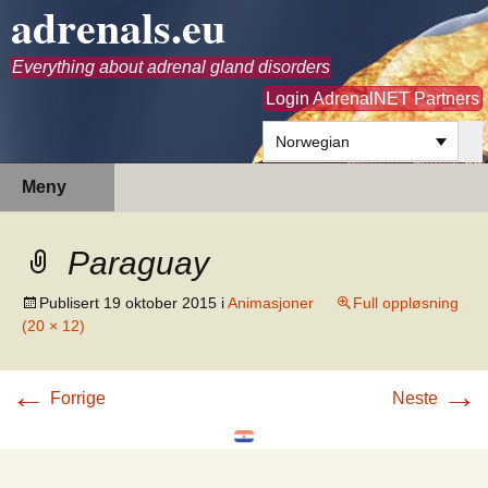
adrenals.eu
Everything about adrenal gland disorders
Login AdrenalNET Partners
Norwegian
Hopp
Søk
Meny
til
etter:
innhold
Paraguay
Publisert
19 oktober 2015
i
Animasjoner
Full oppløsning
(20 × 12)
←
→
Forrige
Neste