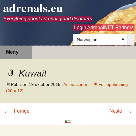
adrenals.eu
Everything about adrenal gland disorders
Login AdrenalNET Partners
Norwegian
Hopp
Søk
Meny
til
etter:
innhold
Kuwait
Publisert
19 oktober 2015
i
Animasjoner
Full oppløsning
(20 × 12)
←
→
Forrige
Neste