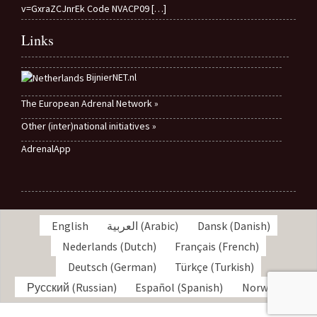
v=GxraZCJnrEk Code NVACP09
[…]
Links
BijnierNET.nl
The European Adrenal Network »
Other (inter)national initiatives »
AdrenalApp
English
العربية
(
Arabic
)
Dansk
(
Danish
)
Nederlands
(
Dutch
)
Français
(
French
)
Deutsch
(
German
)
Türkçe
(
Turkish
)
Русский
(
Russian
)
Español
(
Spanish
)
Norwegian