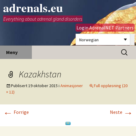
adrenals.eu
Everything about adrenal gland disorders
Login AdrenalNET Partners
Norwegian
Hopp
Søk
Meny
til
etter:
innhold
Kazakhstan
Publisert
19 oktober 2015
i
Animasjoner
Full oppløsning (20
× 12)
←
→
Forrige
Neste