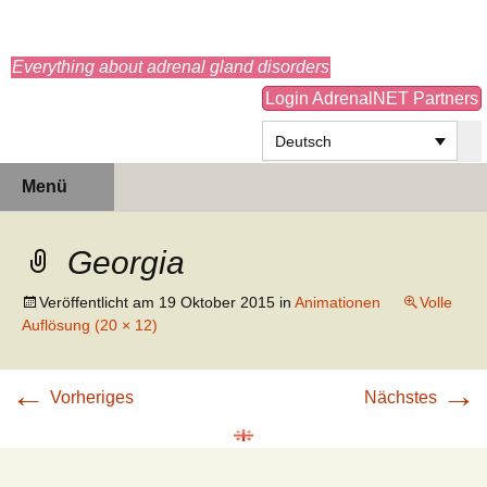
adrenals.eu
Everything about adrenal gland disorders
Login AdrenalNET Partners
Deutsch
Zum
Suchen
Menü
Inhalt
nach:
springen
Georgia
Veröffentlicht am
19 Oktober 2015
in
Animationen
Volle
Auflösung (20 × 12)
←
→
Vorheriges
Nächstes