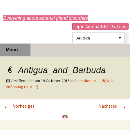
adrenals.eu
Everything about adrenal gland disorders
Login AdrenalNET Partners
Deutsch
Zum
Suchen
Menü
Inhalt
nach:
springen
Antigua_and_Barbuda
Veröffentlicht am
19 Oktober 2015
in
Animationen
Volle
Auflösung (20 × 12)
←
→
Vorheriges
Nächstes