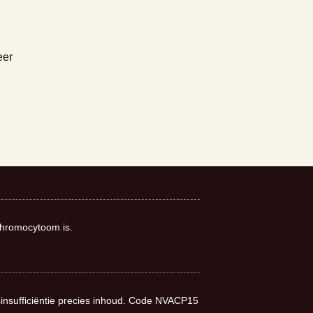
eer
chromocytoom is.
sinsufficiëntie precies inhoud. Code NVACP15