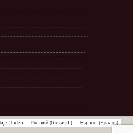
kçe
(
Turks
)
Русский
(
Russisch
)
Español
(
Spaans
)