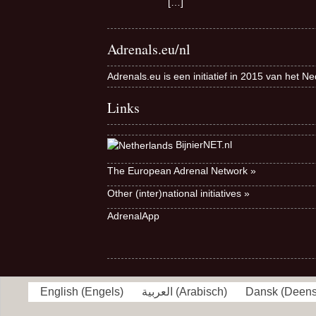
[…]
Adrenals.eu/nl
Adrenals.eu is een initiatief in 2015 van het N
Links
BijnierNET.nl
The European Adrenal Network »
Other (inter)national initiatives »
AdrenalApp
English
(
Engels
)
العربية
(
Arabisch
)
Dansk
(
Deen