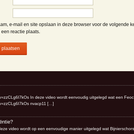
am, e-mail en site opslaan in deze browser voor de volgende k
een reactie plaats.
v=zzCLg6I7kOs In deze video wordt eenvoudig uitgelegd wat een Feo
?v=zzCLg6I7kOs nvacp11
[…]
ëntie?
deze video wordt op een eenvoudige manier uitgelegd wat Bijnierschor