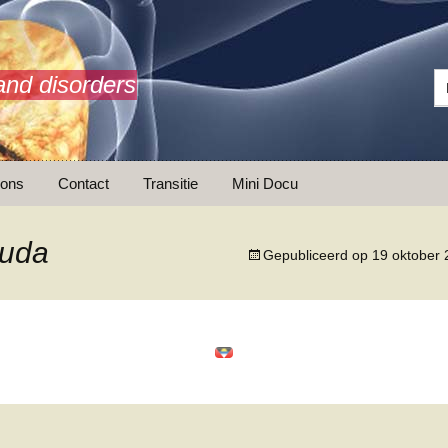
and disorders
 ons
Contact
Transitie
Mini Docu
buda
Gepubliceerd op
19 oktober
ransitie