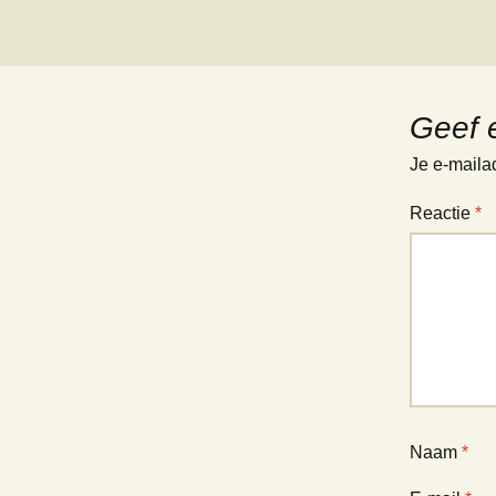
Geef 
Je e-maila
Reactie
*
Naam
*