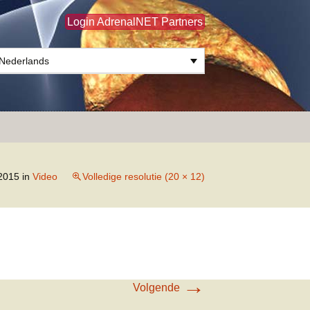
Login AdrenalNET Partners
Nederlands
Zoeken
naar:
 2015
in
Video
Volledige resolutie (20 × 12)
→
Volgende