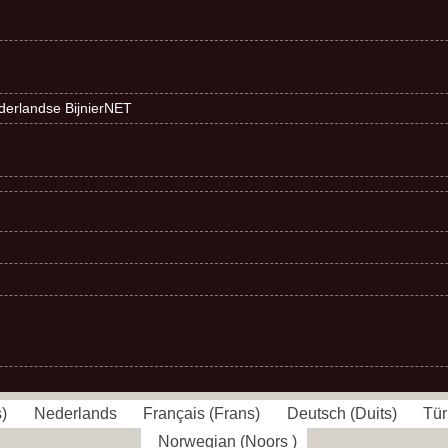
ederlandse BijnierNET
s
)
Nederlands
Français
(
Frans
)
Deutsch
(
Duits
)
Tür
Norwegian
(
Noors
)