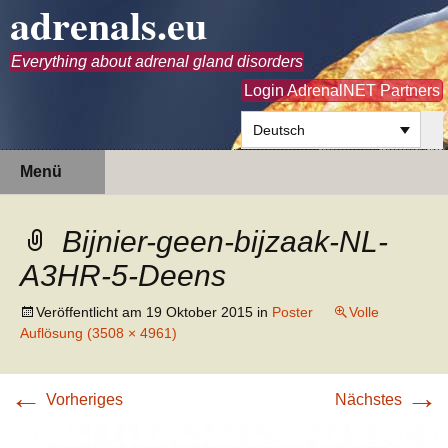
adrenals.eu
Everything about adrenal gland disorders
Login AdrenalNET Partners
Deutsch
Zum
Suchen
Menü
Inhalt
nach:
springen
Bijnier-geen-bijzaak-NL-
A3HR-5-Deens
Veröffentlicht am
19 Oktober 2015
in
Poster
Volle
Auflösung (3508 × 4961)
←
→
Vorheriges
Nächstes