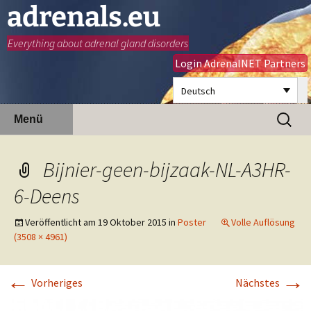
adrenals.eu
Everything about adrenal gland disorders
Login AdrenalNET Partners
Deutsch
Zum
Suchen
Menü
Inhalt
nach:
springen
Bijnier-geen-bijzaak-NL-A3HR-
6-Deens
Veröffentlicht am
19 Oktober 2015
in
Poster
Volle Auflösung
(3508 × 4961)
←
→
Vorheriges
Nächstes