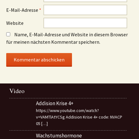
E-Mail-Adresse
*
Website
Name, E-Mail-Adresse und Website in diesem Browser
für meinen nächsten Kommentar speichern.
Video
Addision Krise 4+
https://www.youtube.com/watch?
v=VAMTlAtYCSg Addision Krise 4+ code: NVACP
05
[…]
Wachstumshormone