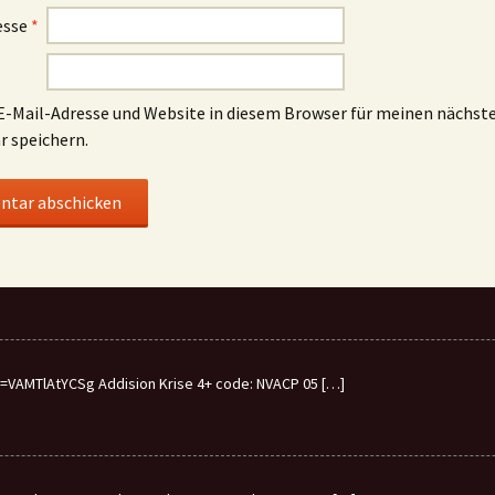
esse
*
-Mail-Adresse und Website in diesem Browser für meinen nächst
 speichern.
VAMTlAtYCSg Addision Krise 4+ code: NVACP 05
[…]