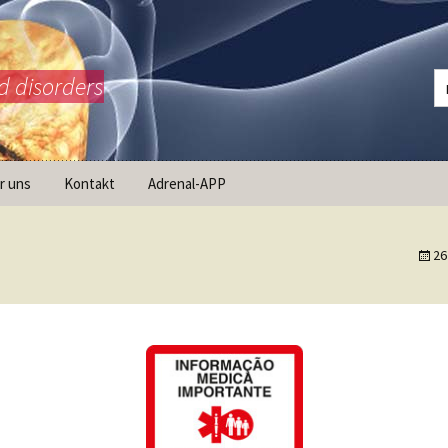
d disorders
r uns
Kontakt
Adrenal-APP
ist AdrenalNET /
sion
26