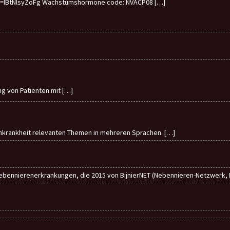
v=IBtNlsyZoFg Wachstumshormone code: NVACP08
[…]
ung von Patienten mit
[…]
enkrankheit relevanten Themen in mehreren Sprachen.
[…]
ebennierenerkrankungen, die 2015 von BijnierNET (Nebennieren-Netzwerk, Ni