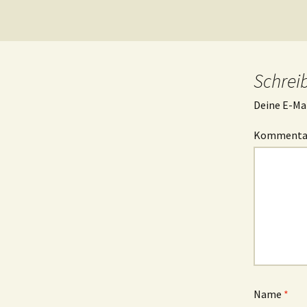
Schrei
Deine E-Mai
Komment
Name
*