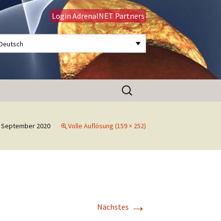
Login AdrenalNET Partners
Deutsch
Suchen
nach:
 September 2020
Volle Auflösung (159 × 252)
→
Nächstes