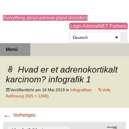
adrenals.eu
Everything about adrenal gland disorders
Login AdrenalNET Partners
Deutsch
Zum
Suchen
Menü
Inhalt
nach:
springen
Hvad er et adrenokortikalt
karcinom? infografik 1
Veröffentlicht am
16 Mai 2019
in
Infografiken
Volle
Auflösung (925 × 1268)
←
Vorheriges