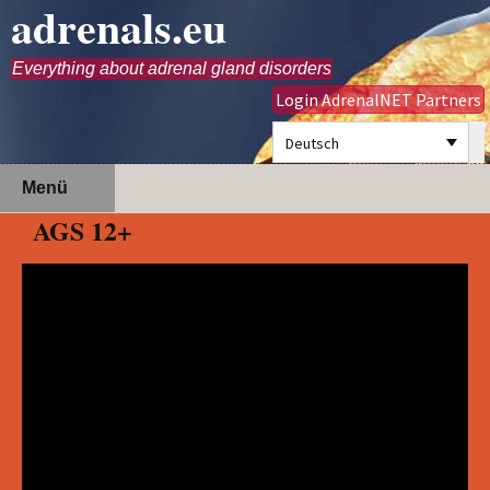
adrenals.eu
Everything about adrenal gland disorders
Login AdrenalNET Partners
Deutsch
Zum
Suchen
Menü
Inhalt
nach:
AGS 12+
springen