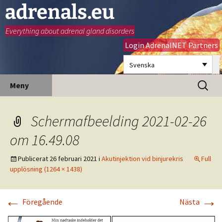
adrenals.eu
Everything about adrenal gland disorders
Login AdrenalNET Partners
Svenska
Hoppa
Sök
Meny
till
efter:
innehåll
Schermafbeelding 2021-02-26
om 16.49.08
Publicerat
26 februari 2021
i
Akutinjektion vid binjurekris
Full
upplösning (1264 × 1438)
←
→
Föregående
Nästa