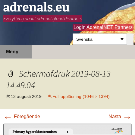
adrenals.eu
Everything about adrenal gland disorders
Login AdrenalNET Partners
Svenska
Hoppa
Sök
Meny
till
efter:
innehåll
Schermafdruk 2019-08-13
14.49.04
13 augusti 2019
Full upplösning (1046 × 1394)
←
→
Föregående
Nästa