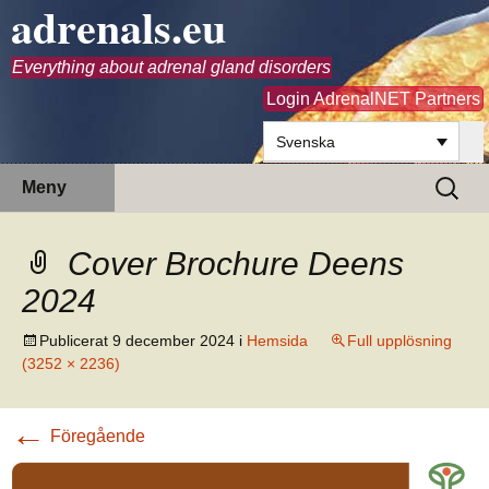
adrenals.eu
Everything about adrenal gland disorders
Login AdrenalNET Partners
Svenska
Hoppa
Sök
Meny
till
efter:
innehåll
Cover Brochure Deens
2024
Publicerat
9 december 2024
i
Hemsida
Full upplösning
(3252 × 2236)
←
Föregående