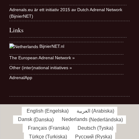
Adrenals.eu är ett initiativ 2015 av Dutch Adrenal Network
(BijnierNET)
Links
BijnierNET.nl
The European Adrenal Network »
Other (inter)national initiatives »
AdrenalApp
English
(
Engelska
)
العربية
(
Arabiska
)
Dansk
(
Danska
)
Nederlands
(
Nederländska
)
Français
(
Franska
)
Deutsch
(
Tyska
)
Türkçe
(
Turkiska
)
Русский
(
Ryska
)