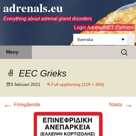
adrenals.eu
Everything about adrenal gland disorders
Login AdrenalNET Partners
Svenska
Hoppa
Sök
Meny
till
efter:
innehåll
EEC Grieks
5 februari 2021
Full upplösning (229 × 369)
←
→
Föregående
Nästa