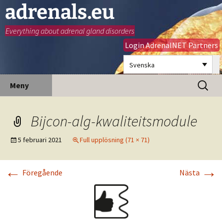
adrenals.eu
Everything about adrenal gland disorders
Login AdrenalNET Partners
Svenska
Hoppa
Sök
Meny
till
efter:
innehåll
Bijcon-alg-kwaliteitsmodule
5 februari 2021
Full upplösning (71 × 71)
←
→
Föregående
Nästa