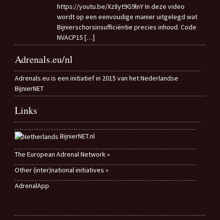
https://youtu.be/Xz8yt9G9lnY In deze video
wordt op een eenvoudige manier uitgelegd wat
Bijnierschorsinsufficiëntie precies inhoud. Code
NVACP15
[…]
Adrenals.eu/nl
Adrenals.eu is een initiatief in 2015 van het Nederlandse
BijnierNET
Links
BijnierNET.nl
The European Adrenal Network »
Other (inter)national initiatives »
AdrenalApp