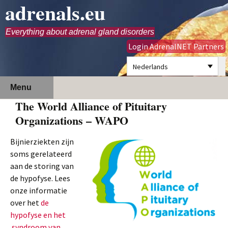
adrenals.eu
Everything about adrenal gland disorders
Login AdrenalNET Partners
Nederlands
Ga
Zoeken
Menu
naar
naar:
The World Alliance of Pituitary
de
Organizations – WAPO
inhoud
Bijnierziekten zijn
soms gerelateerd
aan de storing van
de hypofyse. Lees
onze informatie
over het
de
hypofyse en het
syndroom van