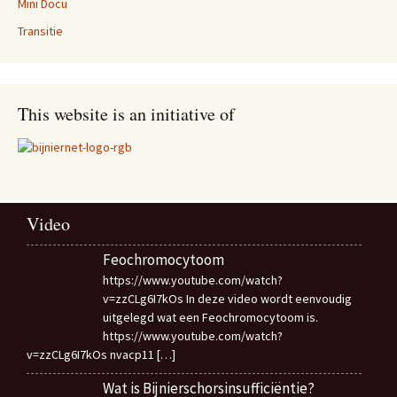
Mini Docu
Transitie
This website is an initiative of
Video
Feochromocytoom
https://www.youtube.com/watch?
v=zzCLg6I7kOs In deze video wordt eenvoudig
uitgelegd wat een Feochromocytoom is.
https://www.youtube.com/watch?
v=zzCLg6I7kOs nvacp11
[…]
Wat is Bijnierschorsinsufficiëntie?